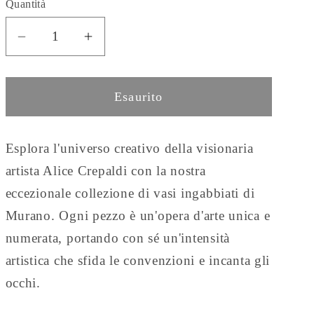
Quantità
Diminuisci
Aumenta
quantità
quantità
per
per
Esaurito
Vaso
Vaso
Babà
Babà
Verde
Verde
Esplora l'universo creativo della visionaria
Acqua
Acqua
8/15
8/15
artista Alice Crepaldi con la nostra
eccezionale collezione di vasi ingabbiati di
Murano. Ogni pezzo è un'opera d'arte unica e
numerata, portando con sé un'intensità
artistica che sfida le convenzioni e incanta gli
occhi.