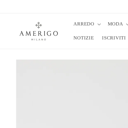
Vai
direttamente
ai contenuti
ARREDO
MODA
NOTIZIE
ISCRIVITI
Passa alle
informazioni
sul prodotto