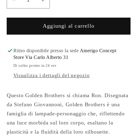
Diminuisci
Aumenta
quantità
quantità
per
per
Aggiungi al carrello
Lampada
Lampada
Golden
Golden
Brothers
Brothers
Ron
Ron
Ritiro disponibile presso la sede
Amerigo Concept
Store Via Carlo Alberto 31
-
-
Qeeboo
Qeeboo
Di solito pronto in 24 ore
Visualizza i dettagli del negozio
Questo Golden Brothers si chiama Ron. Disegnata
da Stefano Giovannoni, Golden Brothers è una
famiglia di lampade-personaggio che, riflettendo
una luce morbida sul loro corpo, esaltano la
plasticità e la fluidità della loro silhouette.