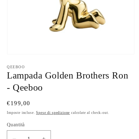
Apri
contenuti
multimediali
QEEBOO
1
Lampada Golden Brothers Ron
in
finestra
modale
- Qeeboo
Prezzo
€199,00
di
Imposte incluse.
Spese di spedizione
calcolate al check-out.
listino
Quantità